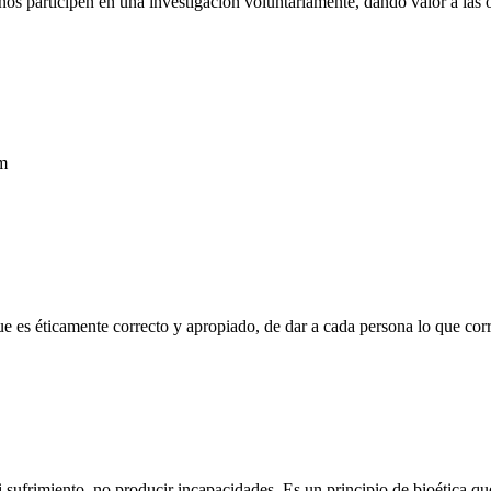
nos participen en una investigación voluntariamente, dando valor a las o
om
ue es éticamente correcto y apropiado, de dar a cada persona lo que corr
sufrimiento, no producir incapacidades. Es un principio de bioética que 