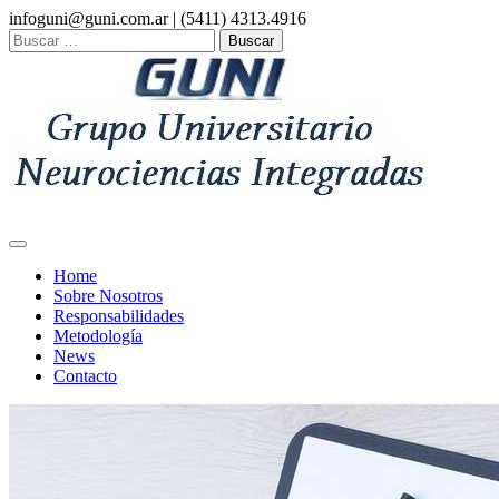
Skip
infoguni@guni.com.ar | (5411) 4313.4916
to
Buscar:
content
Home
Sobre Nosotros
Responsabilidades
Metodología
News
Contacto