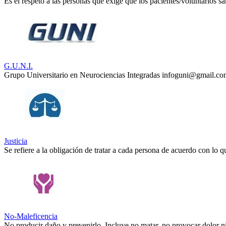
Es el respeto a las personas que exige que los pacientes/voluntarios sa
G.U.N.I.
Grupo Universitario en Neurociencias Integradas infoguni@gmail.c
Justicia
Se refiere a la obligación de tratar a cada persona de acuerdo con lo q
No-Maleficencia
No producir daño y prevenirlo. Incluye no matar, no provocar dolor ni 