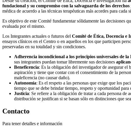
Desde su creación, el Comité de Ética, Docencia e Investigación ha
a
fundacional y su compromiso con la salvaguarda de los derechos y 
médica de acuerdo a las técnicas terapéuticas más acordes para cada s
Es objetivo de este Comité fundamentar sólidamente las decisiones q
evaluada por el mismo.
Los Integrantes actuales o futuros del
Comité de Ética, Docencia e I
ensayos clínicos en el Centro o en aquellos en los que participen pers
preservadas en su totalidad y sin condiciones.
Adherencia incondicional a los principios universales de la 
sus integrantes puedan tomar libremente sus decisiones
aplican
Beneficencia
: Es la obligación del investigador de asegurar el
aspiración y tiene que contar con el consentimiento de la person
maleficencia (no causar daño).
Autonomía
: Es el respeto a las personas que exige que los pa
tiempo que se debe brindar tiempo, respeto y oportunidad para 
Justicia
: Se refiere a la obligación de tratar a cada persona d
distribución se justifican si se basan sólo en distinciones que se
Contacto
Para tener detalles e información