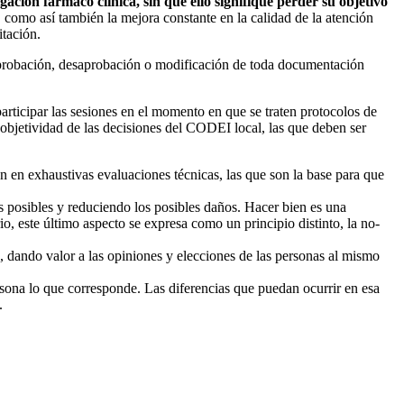
ción fármaco clínica, sin que ello signifique perder su objetivo
, como así también la mejora constante en la calidad de la atención
itación.
aprobación, desaprobación o modificación de toda documentación
participar las sesiones en el momento en que se traten protocolos de
 objetividad de las decisiones del CODEI local, las que deben ser
n en exhaustivas evaluaciones técnicas, las que son la base para que
as posibles y reduciendo los posibles daños. Hacer bien es una
o, este último aspecto se expresa como un principio distinto, la no-
e, dando valor a las opiniones y elecciones de las personas al mismo
ersona lo que corresponde. Las diferencias que puedan ocurrir en esa
.