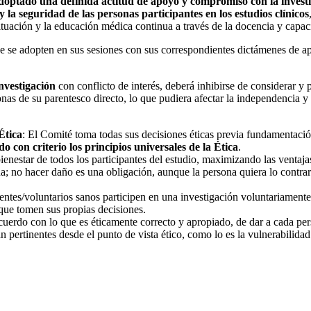
doptado una definida actitud de apoyo y compromiso con la investiga
la seguridad de las personas participantes en los estudios clínicos
ituación y la educación médica continua a través de la docencia y capac
ue se adopten en sus sesiones con sus correspondientes dictámenes de 
nvestigación
con conflicto de interés, deberá inhibirse de considerar y 
onas de su parentesco directo, lo que pudiera afectar la independencia y
Ética
: El Comité toma todas sus decisiones éticas previa fundamentació
do con criterio los principios universales de la Ética
.
 bienestar de todos los participantes del estudio, maximizando las ventaj
a; no hacer daño es una obligación, aunque la persona quiera lo contrari
cientes/voluntarios sanos participen en una investigación voluntariament
que tomen sus propias decisiones.
e acuerdo con lo que es éticamente correcto y apropiado, de dar a cada p
an pertinentes desde el punto de vista ético, como lo es la vulnerabilidad