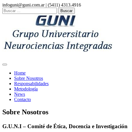
Skip
infoguni@guni.com.ar | (5411) 4313.4916
to
Buscar:
content
Home
Sobre Nosotros
Responsabilidades
Metodología
News
Contacto
Sobre Nosotros
G.U.N.I – Comité de Ética, Docencia e Investigación