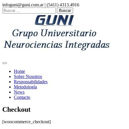
Skip
infoguni@guni.com.ar | (5411) 4313.4916
to
Buscar:
content
Home
Sobre Nosotros
Responsabilidades
Metodología
News
Contacto
Checkout
[woocommerce_checkout]